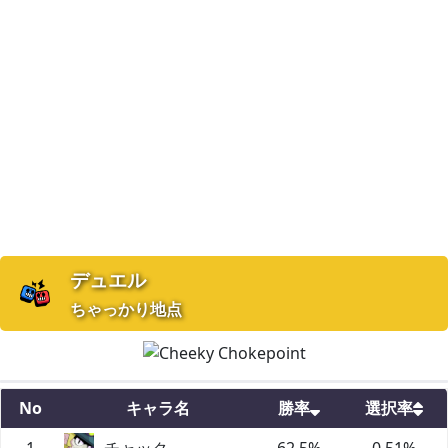
デュエル
ちゃっかり地点
No
キャラ名
勝率
選択率
1
チャック
62.5
%
0.51
%