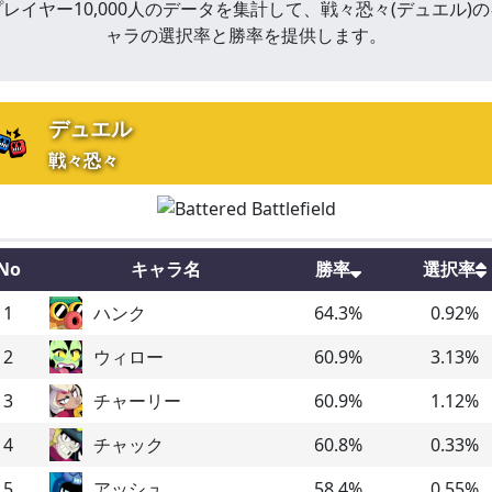
プレイヤー10,000人のデータを集計して、
戦々恐々
(
デュエル
)
の
ャラの選択率と勝率を提供します。
デュエル
戦々恐々
No
キャラ名
勝率
選択率
1
ハンク
64.3
%
0.92
%
2
ウィロー
60.9
%
3.13
%
3
チャーリー
60.9
%
1.12
%
4
チャック
60.8
%
0.33
%
5
アッシュ
58.4
%
0.55
%